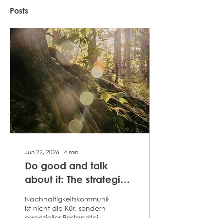
Posts
Jun 22, 2026
∙
4
min
Do good and talk
about it: The strategic
potential of
Nachhaltigkeitskommunikation
sustainability
ist nicht die Kür, sondern
essenzieller Bestandteil